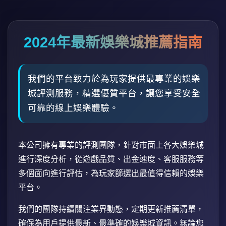
2024年最新娛樂城推薦指南
我們的平台致力於為玩家提供最專業的娛樂
城評測服務，精選優質平台，讓您享受安全
可靠的線上娛樂體驗。
本公司擁有專業的評測團隊，針對市面上各大娛樂城
進行深度分析，從遊戲品質、出金速度、客服服務等
多個面向進行評估，為玩家篩選出最值得信賴的娛樂
平台。
我們的團隊持續關注業界動態，定期更新推薦清單，
確保為用戶提供最新、最準確的娛樂城資訊。無論您