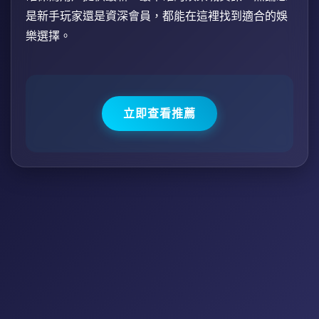
是新手玩家還是資深會員，都能在這裡找到適合的娛
樂選擇。
立即查看推薦