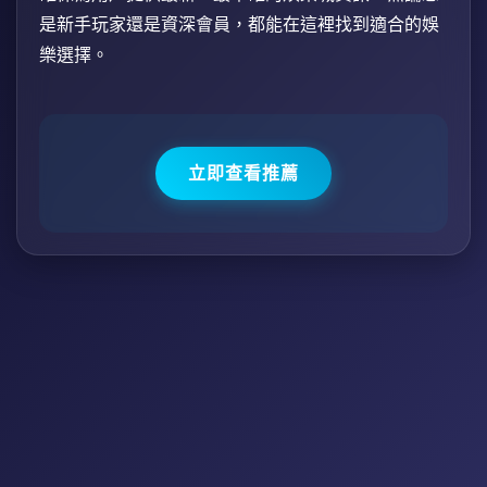
是新手玩家還是資深會員，都能在這裡找到適合的娛
樂選擇。
立即查看推薦