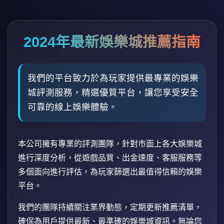
2024年最新娛樂城推薦指南
我們的平台致力於為玩家提供最專業的娛樂
城評測服務，精選優質平台，讓您享受安全
可靠的線上娛樂體驗。
本公司擁有專業的評測團隊，針對市面上各大娛樂城
進行深度分析，從遊戲品質、出金速度、客服服務等
多個面向進行評估，為玩家篩選出最值得信賴的娛樂
平台。
我們的團隊持續關注業界動態，定期更新推薦清單，
確保為用戶提供最新、最準確的娛樂城資訊。無論您