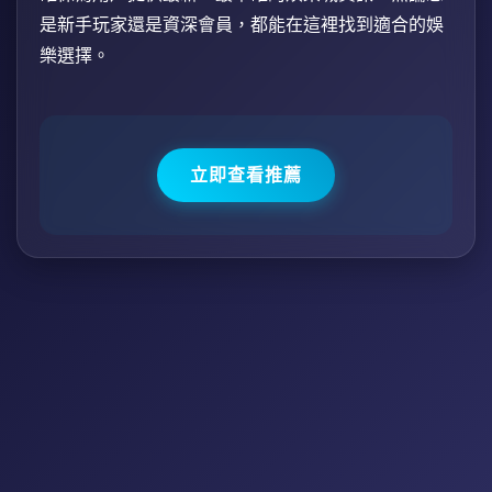
是新手玩家還是資深會員，都能在這裡找到適合的娛
樂選擇。
立即查看推薦