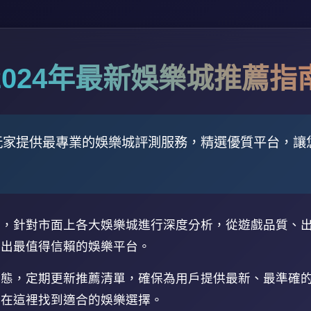
2024年最新娛樂城推薦指
玩家提供最專業的娛樂城評測服務，精選優質平台，讓
隊，針對市面上各大娛樂城進行深度分析，從遊戲品質、
選出最值得信賴的娛樂平台。
動態，定期更新推薦清單，確保為用戶提供最新、最準確
能在這裡找到適合的娛樂選擇。