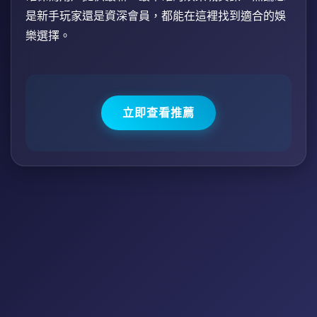
是新手玩家還是資深會員，都能在這裡找到適合的娛
樂選擇。
立即查看推薦