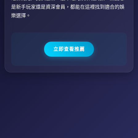
是新手玩家還是資深會員，都能在這裡找到適合的娛
樂選擇。
立即查看推薦