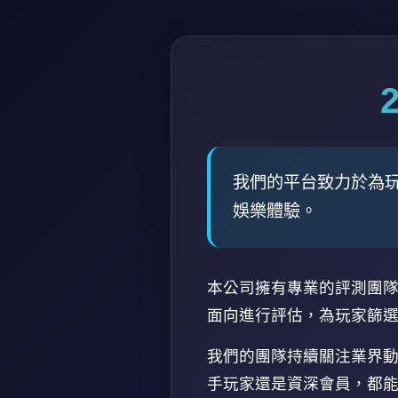
我們的平台致力於為
娛樂體驗。
本公司擁有專業的評測團
面向進行評估，為玩家篩
我們的團隊持續關注業界
手玩家還是資深會員，都