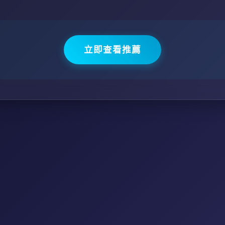
立即查看推薦