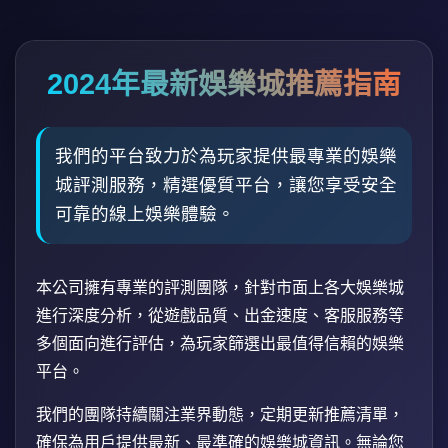
2024年最新娛樂城推薦指南
我們的平台致力於為玩家提供最專業的娛樂
城評測服務，精選優質平台，讓您享受安全
可靠的線上娛樂體驗。
本公司擁有專業的評測團隊，針對市面上各大娛樂城
進行深度分析，從遊戲品質、出金速度、客服服務等
多個面向進行評估，為玩家篩選出最值得信賴的娛樂
平台。
我們的團隊持續關注業界動態，定期更新推薦清單，
確保為用戶提供最新、最準確的娛樂城資訊。無論您