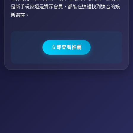
是新手玩家還是資深會員，都能在這裡找到適合的娛
樂選擇。
立即查看推薦