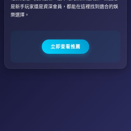
是新手玩家還是資深會員，都能在這裡找到適合的娛
樂選擇。
立即查看推薦