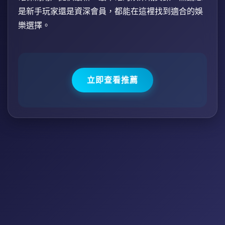
是新手玩家還是資深會員，都能在這裡找到適合的娛
樂選擇。
立即查看推薦