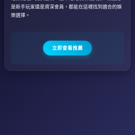
是新手玩家還是資深會員，都能在這裡找到適合的娛
樂選擇。
立即查看推薦