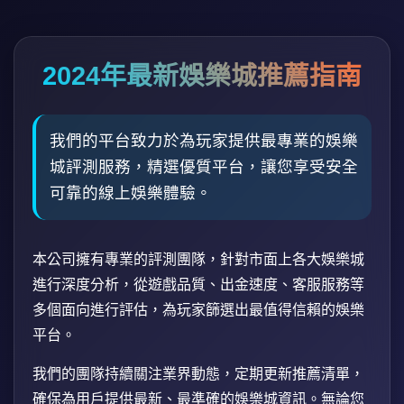
2024年最新娛樂城推薦指南
我們的平台致力於為玩家提供最專業的娛樂
城評測服務，精選優質平台，讓您享受安全
可靠的線上娛樂體驗。
本公司擁有專業的評測團隊，針對市面上各大娛樂城
進行深度分析，從遊戲品質、出金速度、客服服務等
多個面向進行評估，為玩家篩選出最值得信賴的娛樂
平台。
我們的團隊持續關注業界動態，定期更新推薦清單，
確保為用戶提供最新、最準確的娛樂城資訊。無論您