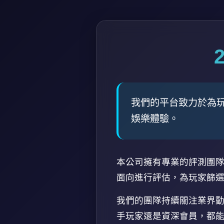
我們的平台致力於為
娛樂體驗。
本公司擁有專業的評測團
面向進行評估，為玩家篩
我們的團隊持續關注業界
手玩家還是資深會員，都