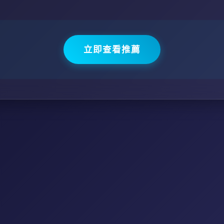
立即查看推薦