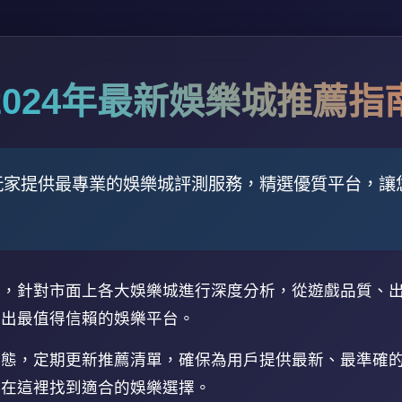
2024年最新娛樂城推薦指
玩家提供最專業的娛樂城評測服務，精選優質平台，讓
隊，針對市面上各大娛樂城進行深度分析，從遊戲品質、
選出最值得信賴的娛樂平台。
動態，定期更新推薦清單，確保為用戶提供最新、最準確
能在這裡找到適合的娛樂選擇。