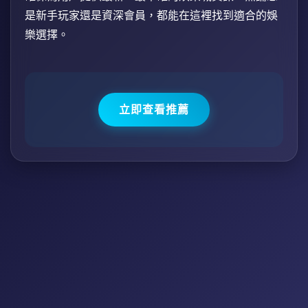
是新手玩家還是資深會員，都能在這裡找到適合的娛
樂選擇。
立即查看推薦