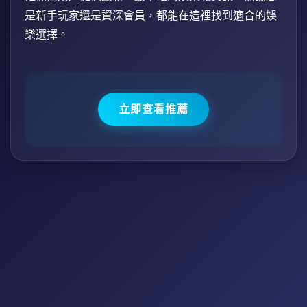
是新手玩家還是資深會員，都能在這裡找到適合的娛
樂選擇。
立即查看推薦