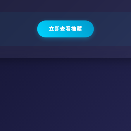
立即查看推薦