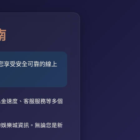
南
您享受安全可靠的線上
出金速度、客服服務等多個
的娛樂城資訊。無論您是新