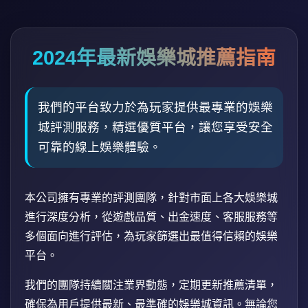
2024年最新娛樂城推薦指南
我們的平台致力於為玩家提供最專業的娛樂
城評測服務，精選優質平台，讓您享受安全
可靠的線上娛樂體驗。
本公司擁有專業的評測團隊，針對市面上各大娛樂城
進行深度分析，從遊戲品質、出金速度、客服服務等
多個面向進行評估，為玩家篩選出最值得信賴的娛樂
平台。
我們的團隊持續關注業界動態，定期更新推薦清單，
確保為用戶提供最新、最準確的娛樂城資訊。無論您