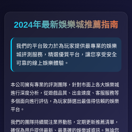
2024年最新娛樂城推薦指南
我們的平台致力於為玩家提供最專業的娛樂
城評測服務，精選優質平台，讓您享受安全
可靠的線上娛樂體驗。
本公司擁有專業的評測團隊，針對市面上各大娛樂城
進行深度分析，從遊戲品質、出金速度、客服服務等
多個面向進行評估，為玩家篩選出最值得信賴的娛樂
平台。
我們的團隊持續關注業界動態，定期更新推薦清單，
確保為用戶提供最新、最準確的娛樂城資訊。無論您