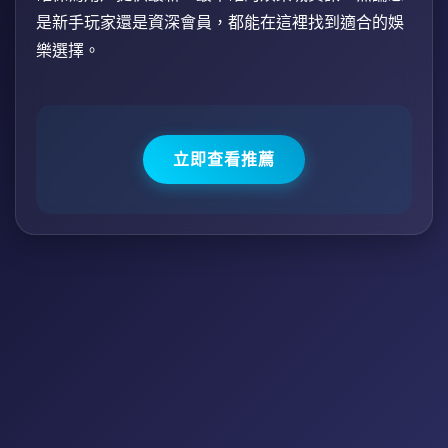
是新手玩家還是資深會員，都能在這裡找到適合的娛
樂選擇。
立即查看推薦