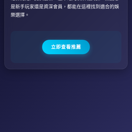
是新手玩家還是資深會員，都能在這裡找到適合的娛
樂選擇。
立即查看推薦