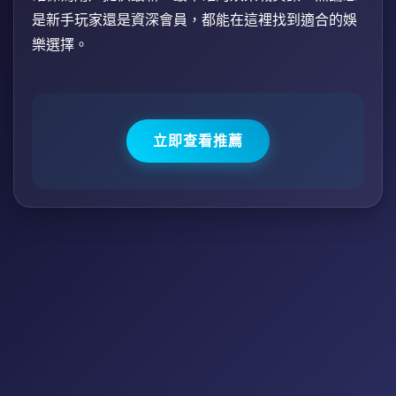
是新手玩家還是資深會員，都能在這裡找到適合的娛
樂選擇。
立即查看推薦