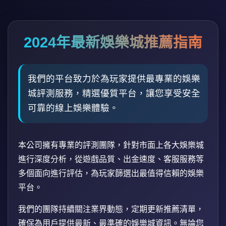
2024年最新娛樂城推薦指南
我們的平台致力於為玩家提供最專業的娛樂
城評測服務，精選優質平台，讓您享受安全
可靠的線上娛樂體驗。
本公司擁有專業的評測團隊，針對市面上各大娛樂城
進行深度分析，從遊戲品質、出金速度、客服服務等
多個面向進行評估，為玩家篩選出最值得信賴的娛樂
平台。
我們的團隊持續關注業界動態，定期更新推薦清單，
確保為用戶提供最新、最準確的娛樂城資訊。無論您