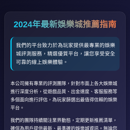
2024年最新娛樂城推薦指南
我們的平台致力於為玩家提供最專業的娛樂
城評測服務，精選優質平台，讓您享受安全
可靠的線上娛樂體驗。
本公司擁有專業的評測團隊，針對市面上各大娛樂城
進行深度分析，從遊戲品質、出金速度、客服服務等
多個面向進行評估，為玩家篩選出最值得信賴的娛樂
平台。
我們的團隊持續關注業界動態，定期更新推薦清單，
確保為用戶提供最新、最準確的娛樂城資訊。無論您