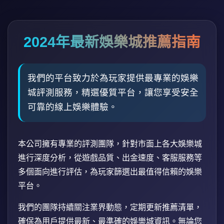
2024年最新娛樂城推薦指南
我們的平台致力於為玩家提供最專業的娛樂
城評測服務，精選優質平台，讓您享受安全
可靠的線上娛樂體驗。
本公司擁有專業的評測團隊，針對市面上各大娛樂城
進行深度分析，從遊戲品質、出金速度、客服服務等
多個面向進行評估，為玩家篩選出最值得信賴的娛樂
平台。
我們的團隊持續關注業界動態，定期更新推薦清單，
確保為用戶提供最新、最準確的娛樂城資訊。無論您