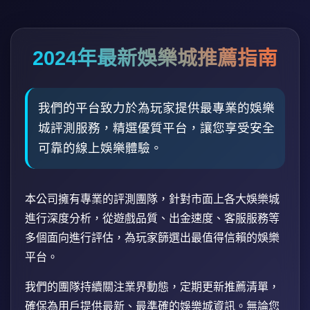
2024年最新娛樂城推薦指南
我們的平台致力於為玩家提供最專業的娛樂
城評測服務，精選優質平台，讓您享受安全
可靠的線上娛樂體驗。
本公司擁有專業的評測團隊，針對市面上各大娛樂城
進行深度分析，從遊戲品質、出金速度、客服服務等
多個面向進行評估，為玩家篩選出最值得信賴的娛樂
平台。
我們的團隊持續關注業界動態，定期更新推薦清單，
確保為用戶提供最新、最準確的娛樂城資訊。無論您