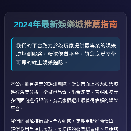
2024年最新娛樂城推薦指南
我們的平台致力於為玩家提供最專業的娛樂
城評測服務，精選優質平台，讓您享受安全
可靠的線上娛樂體驗。
本公司擁有專業的評測團隊，針對市面上各大娛樂城
進行深度分析，從遊戲品質、出金速度、客服服務等
多個面向進行評估，為玩家篩選出最值得信賴的娛樂
平台。
我們的團隊持續關注業界動態，定期更新推薦清單，
確保為用戶提供最新、最準確的娛樂城資訊。無論您