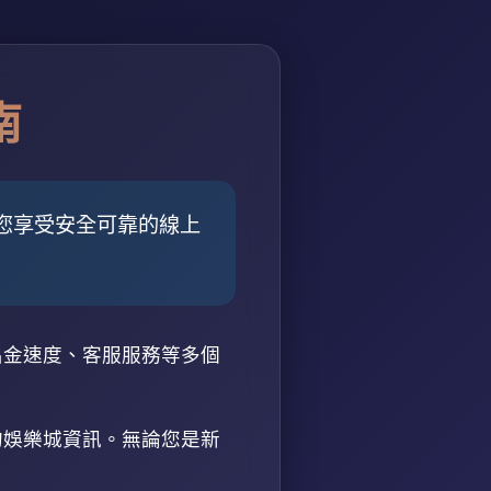
南
您享受安全可靠的線上
出金速度、客服服務等多個
的娛樂城資訊。無論您是新