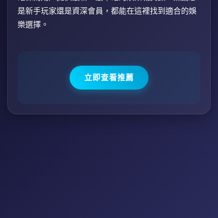
是新手玩家還是資深會員，都能在這裡找到適合的娛
樂選擇。
立即查看推薦