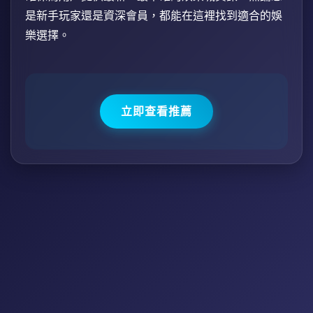
是新手玩家還是資深會員，都能在這裡找到適合的娛
樂選擇。
立即查看推薦