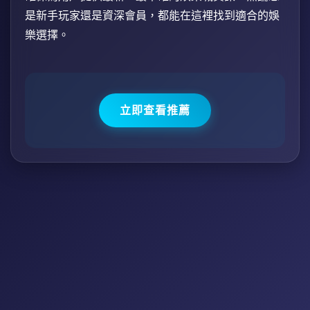
是新手玩家還是資深會員，都能在這裡找到適合的娛
樂選擇。
立即查看推薦