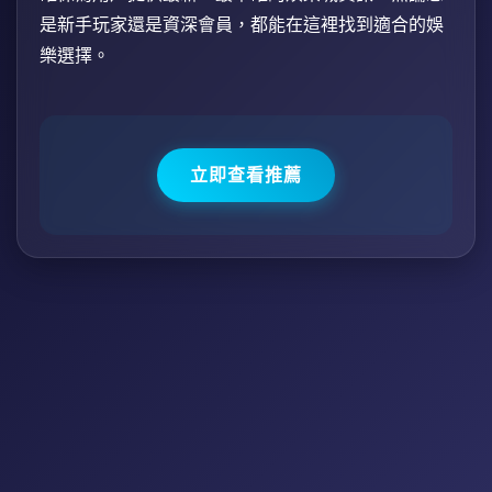
是新手玩家還是資深會員，都能在這裡找到適合的娛
樂選擇。
立即查看推薦