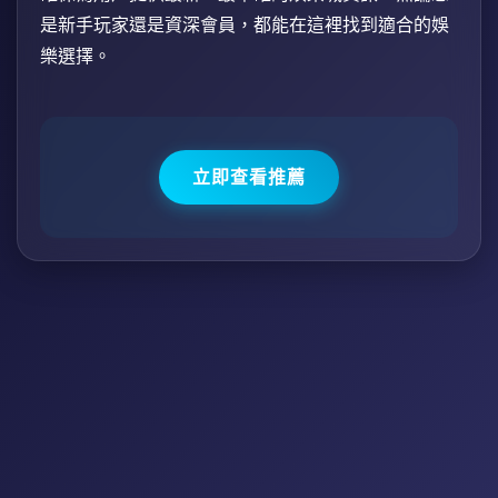
是新手玩家還是資深會員，都能在這裡找到適合的娛
樂選擇。
立即查看推薦