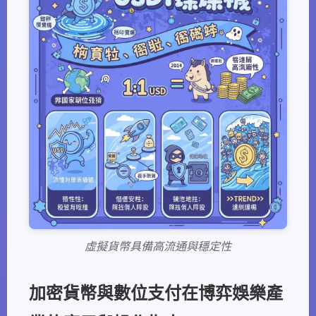
虛擬貨幣具備高流通與穩定性
加密貨幣與數位支付在博弈娛樂產