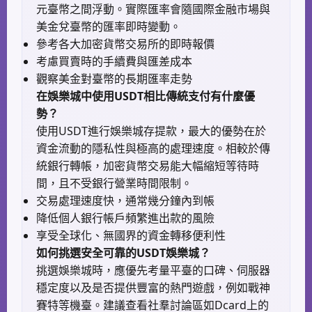
元臺幣之間浮動。實際匯率會隨國際金融市場與
美金兌臺幣的匯率即時變動。
參考各大加密貨幣交易所的即時報價
考慮買賣時的手續費與匯差成本
觀察美金對臺幣的長期匯率走勢
在娛樂城中使用USDT相比傳統支付有什麼優
勢？
使用USDT進行娛樂城存提款，最大的優勢在於
資金流動的隱私性與極高的處理速度。相較於傳
統銀行轉帳，加密貨幣交易能大幅縮短等待時
間，且不受銀行營業時間限制。
交易處理速度快，通常幾分鐘內到帳
降低個人銀行帳戶頻繁進出款的風險
享受全球化、無國界的資金轉移便利性
如何挑選安全可靠的USDT娛樂城？
挑選娛樂城時，應優先考量平臺的口碑、伺服器
穩定度以及是否提供豐富的熱門遊戲，例如戰神
賽特等機臺。建議查看社羣討論區如Dcard上的