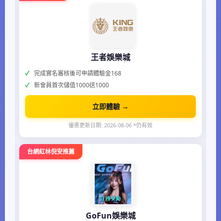
王者娛樂城
完成實名審核後可申請體驗金168
新會員首次儲值1000送1000
立即體驗 →
優惠更新日期: 2026-08-06 *仍有效
台網紅林倪安推薦
GoFun娛樂城