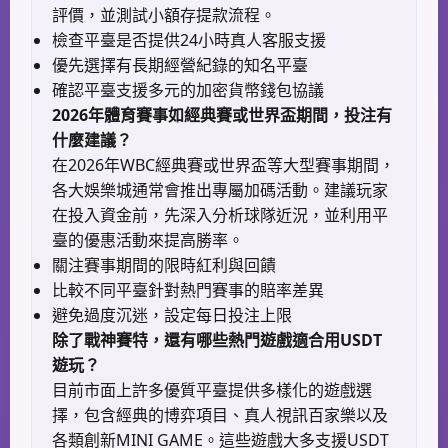
評價，並測試小額存提款流程。
檢查平臺是否提供24小時真人客服支援
優先選擇有長期經營紀錄的知名平臺
確認平臺支援多元的加密貨幣錢包協議
2026年體育賽事如經典賽或世界盃期間，投注有
什麼建議？
在2026年WBC經典賽或世界盃等大型賽事期間，
各大娛樂城通常會推出專屬加碼活動。建議玩家
在投入資金前，先深入分析球隊近況，並利用平
臺的優惠活動來提高勝率。
關注賽事期間的限時紅利與回饋
比較不同平臺針對熱門賽事的賠率差異
避免過度沉迷，設定每日投注上限
除了戰神賽特，還有哪些熱門遊戲適合用USDT
遊玩？
目前市面上許多優質平臺提供多樣化的遊戲選
擇，包含經典的博弈項目、真人視訊百家樂以及
各類創新MINI GAME。這些遊戲大多支援USDT