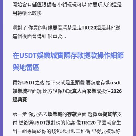
開始會有
儲值
限額啦 小額玩玩可以 你要玩大的還是
用轉帳比較快
啊對了 你買的時候要看清楚是走
TRC20
還是其他鏈
這個後面會講到 很重要...
在
USDT娛樂城
實際
存款
提款
操作細節
與地雷區
買好
USDT
之後 接下來就是重頭戲 要怎麼存進
usdt
娛樂城
裡面玩 比方說你想玩
真人百家樂
或投注
2026
經典賽
第一步 你要先去
娛樂城
的
存款
頁面 選擇
虛擬貨幣
支
付 然後選
USDT
跟對應的協議 像
TRC20
平臺就會生
出一組專屬於你的錢包地址跟二維碼 記得要複製好