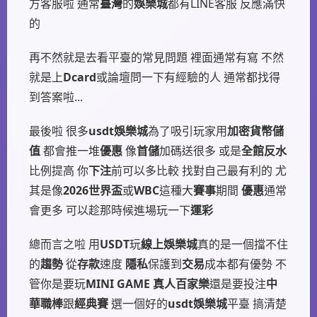
方客服啦 通常
臺灣
的
娛樂城
都有LINE客服 反應滿快
的
再不然就是去看平臺的常見問題 裡面通常有寫 不然
就是上
Dcard
或論壇問一下有經驗的人 通常都找得
到答案啦...
最後啦 很多
usdt娛樂城
為了吸引玩家用
加密貨幣
儲
值
都會推一堆
優惠
像
首儲
加碼送很多 或是
全館反水
比例提高 你
下注
前可以多比較 找對自己最有利的 尤
其是像
2026世界盃
或
WBC
這種大
賽事
期間
優惠
通常
會更多 可以趁那時候進場玩一下
運彩
總而言之啦 用
USDT
玩
線上娛樂城
真的是一個擋不住
的
趨勢
從
存款
速度
隱私
保護到
交易
成本都有優勢 不
管你是要玩
MINI GAME
真人百家樂
還是要投注
中
華職棒
跟
經典賽
選一個好的
usdt娛樂城
平臺 搞清楚