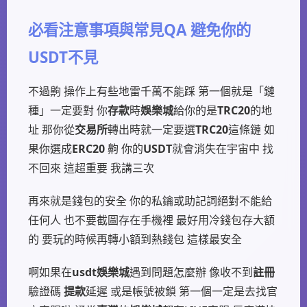
必看注意事項與常見QA 避免你的
USDT
不見
不過齁 操作上有些地雷千萬不能踩 第一個就是「鏈
種」一定要對 你
存款
時
娛樂城
給你的是
TRC20
的地
址 那你從
交易所
轉出時就一定要選
TRC20
這條鏈 如
果你選成
ERC20
齁 你的
USDT
就會消失在宇宙中 找
不回來 這超重要 我講三次
再來就是錢包的安全 你的私鑰或助記詞絕對不能給
任何人 也不要截圖存在手機裡 最好用冷錢包存大額
的 要玩的時候再轉小額到熱錢包 這樣最安全
啊如果在
usdt娛樂城
遇到問題怎麼辦 像收不到
註冊
驗證碼
提款
延遲 或是帳號被鎖 第一個一定是去找官