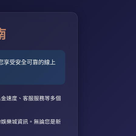
南
您享受安全可靠的線上
出金速度、客服服務等多個
的娛樂城資訊。無論您是新