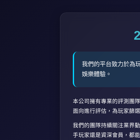
我們的平台致力於為
娛樂體驗。
本公司擁有專業的評測團
面向進行評估，為玩家篩
我們的團隊持續關注業界
手玩家還是資深會員，都