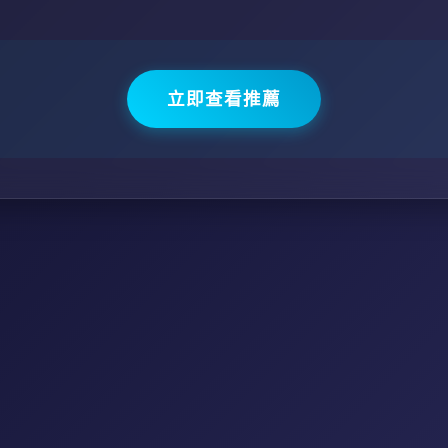
立即查看推薦