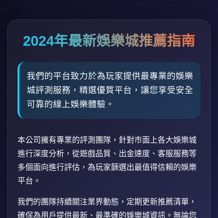
2024年最新娛樂城推薦指南
我們的平台致力於為玩家提供最專業的娛樂
城評測服務，精選優質平台，讓您享受安全
可靠的線上娛樂體驗。
本公司擁有專業的評測團隊，針對市面上各大娛樂城
進行深度分析，從遊戲品質、出金速度、客服服務等
多個面向進行評估，為玩家篩選出最值得信賴的娛樂
平台。
我們的團隊持續關注業界動態，定期更新推薦清單，
確保為用戶提供最新、最準確的娛樂城資訊。無論您