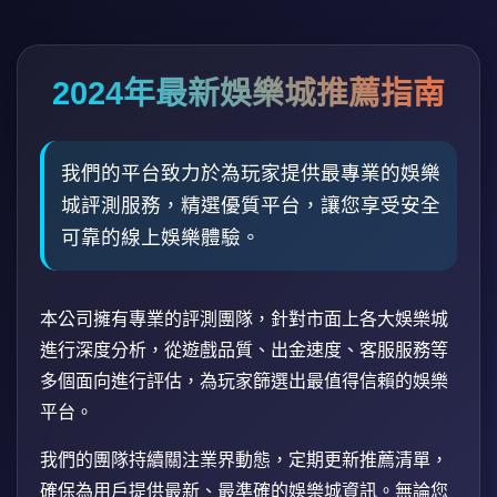
2024年最新娛樂城推薦指南
我們的平台致力於為玩家提供最專業的娛樂
城評測服務，精選優質平台，讓您享受安全
可靠的線上娛樂體驗。
本公司擁有專業的評測團隊，針對市面上各大娛樂城
進行深度分析，從遊戲品質、出金速度、客服服務等
多個面向進行評估，為玩家篩選出最值得信賴的娛樂
平台。
我們的團隊持續關注業界動態，定期更新推薦清單，
確保為用戶提供最新、最準確的娛樂城資訊。無論您