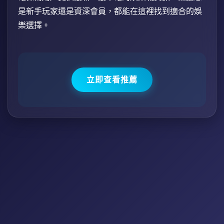
是新手玩家還是資深會員，都能在這裡找到適合的娛
樂選擇。
立即查看推薦