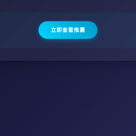
立即查看推薦