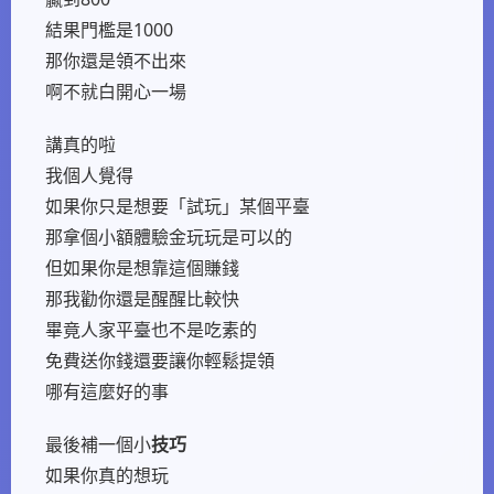
結果門檻是1000
那你還是領不出來
啊不就白開心一場
講真的啦
我個人覺得
如果你只是想要「試玩」某個平臺
那拿個小額體驗金玩玩是可以的
但如果你是想靠這個賺錢
那我勸你還是醒醒比較快
畢竟人家平臺也不是吃素的
免費送你錢還要讓你輕鬆提領
哪有這麼好的事
最後補一個小
技巧
如果你真的想玩