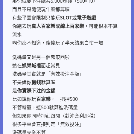
那你就要下注總共5,000塊錢（500×10）
而且不是隨便玩什麼都算喔
有些平臺會限制只能玩
SLOT
或
電子遊戲
你跑去玩
真人百家樂
或
線上百家樂
，可能根本不算
流水
啊你都不知道，傻傻玩了半天結果白忙一場
洗碼量又是另一個鬼東西啦
這在
娛樂城
裡面超常見
洗碼量其實就是「有效投注金額」
不是說你
贏錢
就算喔
是
你實際下注的金額
比如說你玩
百家樂
，一把押500
不管輸贏，這500就算進洗碼量
但如果你同時押莊跟閒（對沖套利那種）
很多平臺會直接判定「無效投注」
洗碼量完全不算