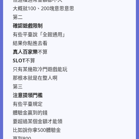
大概就100、200塊意思意思
第二
確認遊戲限制
有些平臺說「全館通用」
結果你點進去看
真人百家樂
不算
SLOT
不算
只有某幾款冷門遊戲能玩
那根本就是在整人啊
第三
注意提領門檻
有些平臺規定
體驗金贏到的錢
要超過某個金額才能領
比如說你拿500體驗金
贏到800