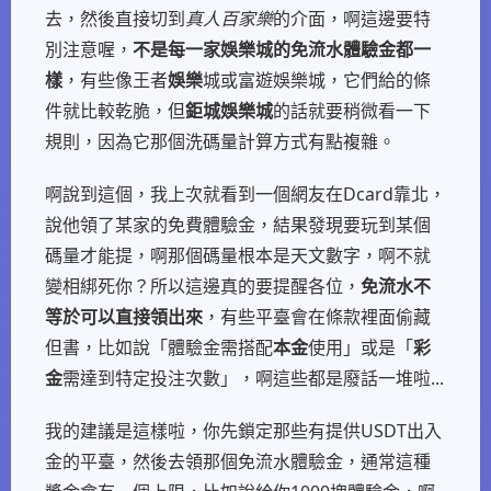
去，然後直接切到
真人百家樂
的介面，啊這邊要特
別注意喔，
不是每一家娛樂城的免流水體驗金都一
樣
，有些像王者
娛樂
城或富遊娛樂城，它們給的條
件就比較乾脆，但
鉅城娛樂城
的話就要稍微看一下
規則，因為它那個洗碼量計算方式有點複雜。
啊說到這個，我上次就看到一個網友在Dcard靠北，
說他領了某家的免費體驗金，結果發現要玩到某個
碼量才能提，啊那個碼量根本是天文數字，啊不就
變相綁死你？所以這邊真的要提醒各位，
免流水不
等於可以直接領出來
，有些平臺會在條款裡面偷藏
但書，比如說「體驗金需搭配
本金
使用」或是「
彩
金
需達到特定投注次數」，啊這些都是廢話一堆啦...
我的建議是這樣啦，你先鎖定那些有提供USDT出入
金的平臺，然後去領那個免流水體驗金，通常這種