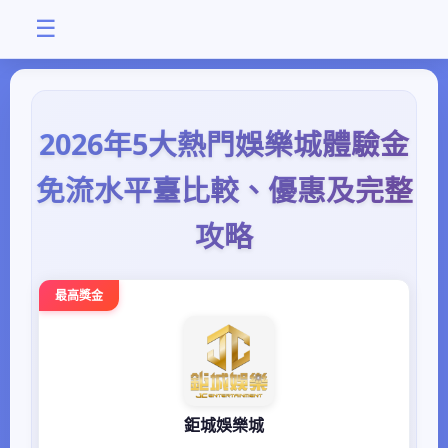
☰
2026年5大熱門娛樂城體驗金
免流水平臺比較、優惠及完整
攻略
最高獎金
鉅城娛樂城