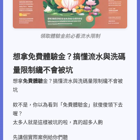
領取體驗金前必看流水限制
想拿免費體驗金？搞懂流水與洗碼
量限制纔不會被坑
想拿
免費體驗
金？搞懂流水與洗碼量限制纔不會被
坑
欸不是，你以為看到「免費體驗金」就傻傻領下去
喔？
太多人就是這樣被坑的啦，真的超多人齁
先講個實際案例給你們聽