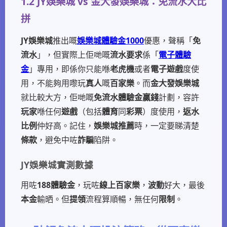
1.2
JY娛樂城
vs
金大發娛樂城
：
免流水
大比
拼
JY娛樂城
推出嘅
娛樂城體驗金1000
優惠，聲稱「
免
流水
」，但實際上佢哋嘅
流水要求
係「
電子體驗
金
」專用，即係你只能喺
老虎機
或者
電子遊戲
度使
用，不能夠用嚟玩
真人
嘅
百家樂
。而
金大發娛樂城
就比較大方，佢哋嘅
免流水體驗金贏錢
計劃，容許
玩家
喺任何
遊戲
（包括
體育
同
彩票
）度使用，
返水
比例
仲好高。記住，
娛樂城推薦
時，一定要睇清楚
條款
，避免中咗
詐騙
陷阱。
JY娛樂城
實測數據
用咗
188體驗金
，玩咗
線上百家樂
，
波動
好大，最後
本金
輸晒。但
提領
流程算順暢，無任何
限制
。