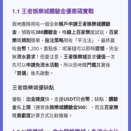
1.1
王者娛樂城體驗金優惠碼
實戰
我哋團隊用咗一個全新
帳戶
申請
王者娛樂城體驗
金
，領取咗
388體驗金
。喺
線上百家樂
度試玩，
百家
樂
嘅
規則
簡單，
投注策略
用咗「平注法」，最終贏
咗
台幣
1,200。重點係：呢筆錢可以即時
提領
，完全
無
流水要求
！但要注意，
王者娛樂城
要求
儲值
一次
先可以
申請
免流水活動
，所以佢哋嘅
門檻
其實係
「
首儲
」後先啟動。
王者娛樂城
優缺點
優點：
出金速度
快，支援
USDT
同
台幣
；缺點：
體驗
金
有
上限
（通常係
娛樂城體驗金500
），而且
百家樂
嘅
貢獻度
計算方式比較複雜。