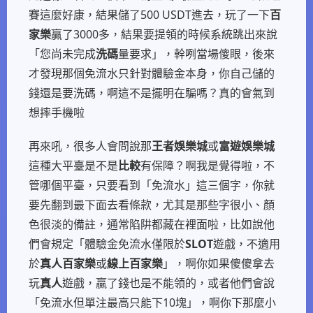
賽這麼好康，結果儲了500 USDT進去，玩了一下
百
家樂
贏了3000多，結果要提領的時候系統跳出來說
「您尚未完成
洗碼
量要求」，幹咧當場傻眼，後來
才發現那個免流水只針對體驗金本身，你自己儲的
錢還是要洗碼，啊這不是擺明在騙嗎？真的會氣到
想摔手機啦
再來吼，很多人會問說那
王者娛樂城
或
富遊娛樂城
這種大平臺是不是
比較
有保障？啊我是覺得啦，不
管哪個平臺，只要看到「免流水」這三個字，你就
要先翻到最下面去看條款，尤其是那些字很小、顏
色很淡的備註，通常陷阱都藏在裡面啦，比如說他
們會規定「體驗金免流水僅限於
SLOT
遊戲，不適用
於
真人百家樂
或
線上百家樂
」，啊你如果傻傻拿去
玩
真人
遊戲，贏了錢也是不能領的，或者他們會說
「免流水但單注最高只能下10塊」，啊你下那麼小