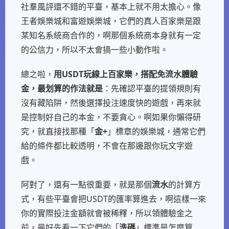
社羣風評還不錯的平臺，基本上就不用太擔心。像
王者娛樂城和富遊娛樂城，它們的真人百家樂是跟
某知名系統商合作的，啊那個系統商本身就有一定
的公信力，所以不太會搞一些小動作啦。
總之啦，
用USDT玩線上百家樂，搭配免流水體驗
金，最划算的作法就是
：先確認平臺的提領規則有
沒有藏陷阱，然後選擇投注速度快的遊戲，再來就
是控制好自己的本金，不要貪心。啊如果你懶得研
究，就直接找那種「
金+
」標章的娛樂城，通常它們
給的條件都比較透明，不會在那邊跟你玩文字遊
戲。
阿對了，還有一點很重要，就是那個
流水
的計算方
式，有些平臺會把USDT的匯率算進去，啊這樣一來
你的實際投注金額就會被稀釋，所以領體驗金之
前，最好先看一下它們的「
洗碼
」標準是怎麼算