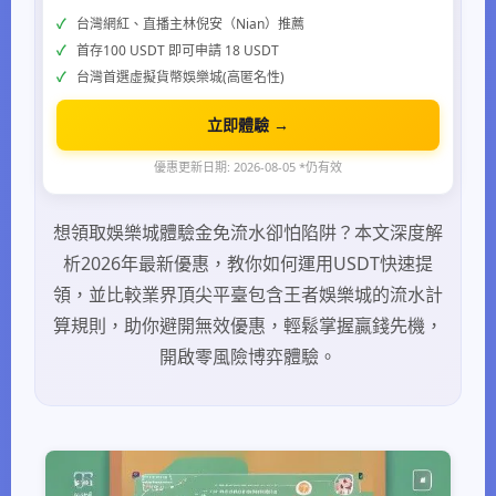
台灣網紅、直播主林倪安（Nian）推薦
首存100 USDT 即可申請 18 USDT
台灣首選虛擬貨幣娛樂城(高匿名性)
立即體驗 →
優惠更新日期: 2026-08-05 *仍有效
想領取娛樂城體驗金免流水卻怕陷阱？本文深度解
析2026年最新優惠，教你如何運用USDT快速提
領，並比較業界頂尖平臺包含王者娛樂城的流水計
算規則，助你避開無效優惠，輕鬆掌握贏錢先機，
開啟零風險博弈體驗。