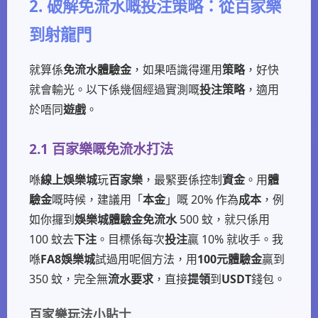
2. 破解
免流水
嘅
投注策略
：從
百家樂
到
射龍門
就算係
免流水體驗金
，如果唔識得運用
策略
，好快
就會輸光。以下係幾個經過實測嘅
投注策略
，適用
於唔同
遊戲
。
2.1
百家樂
嘅
免流水
打法
喺
線上娛樂城
玩
百家樂
，最緊要係控制
資金
。用
體
驗金
嘅時候，建議用「
本金
」嘅 20% 作為
成本
，例
如你攞到
娛樂城體驗金免流水
500 蚊，就只係用
100 蚊去
下注
。目標係每次
投注
贏 10% 就收手。我
喺
FA8娛樂城
試過用呢個方法，用
100元體驗金
贏到
350 蚊，完全無
流水要求
，直接
提領
到
USDT
錢包。
百家樂玩法
小貼士