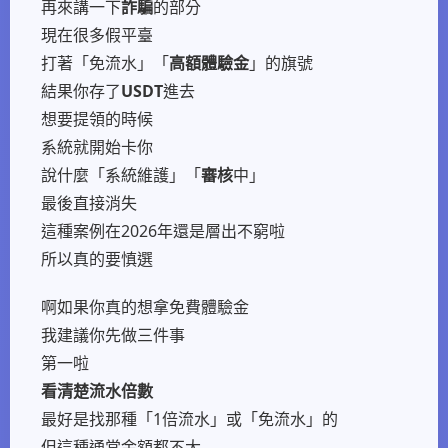
再來講一下
詐騙
的部分
現在很多假平臺
打著「免流水」「
高額體驗金
」的旗號
結果你存了
USDT
進去
想要提領的時候
系統就開始卡你
說什麼「系統維護」「
審核
中」
最後直接消失
這種案例在2026年還是層出不窮啦
所以真的要慎選
啊如果你真的想拿免費體驗金
我建議你先做三件事
第一啦
看清楚流水倍數
最好是找那種「1倍流水」或「免流水」的
但這種通常金額都不大