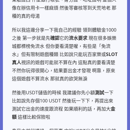
像在辦信用卡一樣麻煩 然後等審核等到天荒地老 那
種的真的母湯
所以我這邊分享一下我自己的經驗 領到體驗金1000
之後 第一步就是先
確認
它的
流水要求
現在很多娛樂
城都標榜免流水 但你要看清楚喔，有些是「免流
水」但有限制遊戲種類 比如說只能玩百家樂或
SLOT
真人
視訊的遊戲可能就不算在內 這點真的要看清楚
不然你玩得很開心，結果要出金才發現 啊靠，原來
這個遊戲不算流水 那就真的欲哭無淚
然後用USDT儲值的時候 我建議你先小額
測試
一下
比如說先存個100 USDT 然後玩一下下，再提出來
測試它出金的速度跟流程 如果順利的話，再加大
金
額
這樣比較保險啦