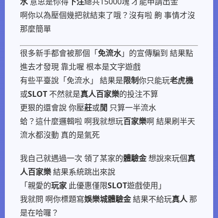
水
意思是你得
下注
總共15000塊 才能申請出金
啊你以為壓個幾把就結束了哦？沒有啦 齁 事情才沒
那麼簡單
很多新手都會被那個「
免流水
」的宣傳騙到 結果點
進去才發現 靠北喔 根本是文字遊戲
有些平臺說「免流水」 結果是
限制
你只能玩
老虎機
或
SLOT
不然就是
真人百家樂
的投注不算
更狠的還會說 你壓
莊
或
閒
只算一半流水
蛤？這什麼邏輯啦 啊我就想玩
百家樂
啊 結果刷半天
流水都沒動 真的是氣死
我自己就遇過一次 領了某家的
體驗金
想說來玩個
真
人百家樂
結果系統跳出來說
「親愛的
玩家
此優惠僅限
SLOT
遊戲使用」
我就問 啊你標題寫
娛樂城體驗金
結果不給玩
真人
那
是在哈囉？