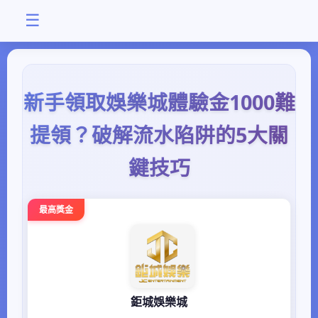
☰
新手領取娛樂城體驗金1000難
提領？破解流水陷阱的5大關
鍵技巧
最高獎金
鉅城娛樂城