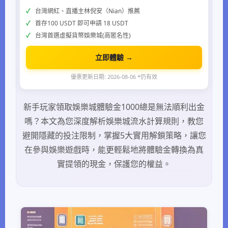
台灣網紅、直播主林倪安（Nian）推薦
首存100 USDT 即可申請 18 USDT
台灣首選虛擬貨幣娛樂城(高匿名性)
立即體驗 →
優惠更新日期: 2026-08-06 *仍有效
新手玩家領取娛樂城體驗金1000總是無法順利出金
嗎？本文為您深度解析娛樂城流水計算規則，教您
避開隱藏的投注限制，掌握5大實用解鎖策略，讓您
在參與娛樂遊戲時，能更輕鬆地將體驗金轉換為真
實提領的現金，保護您的權益。