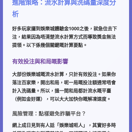
進階策略：
流水計算
與
洗碼量
深度分
析
好多玩家攞到
娛樂城體驗金1000
之後，就急住去
下
注
，結果因為唔清楚
流水計算
方式而導致
獎金
無法
提領
。以下係幾個關鍵嘅
計算
要點。
有效投注
與
和局
嘅影響
大部份
娛樂城
嘅
流水
計算，只計
有效投注
。如果你
落注
百家樂
，開出
和局
，呢一局嘅
投注額
通常唔會
計入
洗碼量
。所以，搵一間
和局
都計
流水
嘅
平臺
（例如
金好運
），可以大大加快你嘅
解凍
速度。
風險
管理：點樣避免
詐騙
平台？
網上成日見到有人話「
娛樂城
呃人」，其實好多時