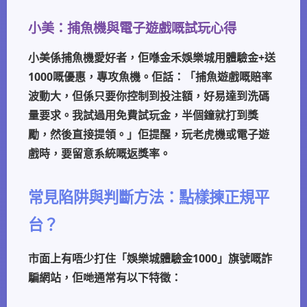
小美：
捕魚機
與
電子遊戲
嘅
試玩
心得
小美係
捕魚機
愛好者，佢喺
金禾娛樂城
用
體驗金+送
1000
嘅優惠，專攻
魚機
。佢話：「
捕魚
遊戲嘅
賠率
波動大，但係只要你控制到
投注額
，好易達到
洗碼
量
要求。我試過用
免費試玩金
，半個鐘就打到
獎
勵
，然後直接
提領
。」佢提醒，玩
老虎機
或
電子遊
戲
時，要留意
系統
嘅
返獎率
。
常見
陷阱
與
判斷
方法：點樣揀
正規
平
台？
市面上有唔少打住「
娛樂城體驗金1000
」旗號嘅
詐
騙
網站，佢哋通常有以下特徵：