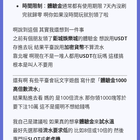
時間限制
：
體驗金
通常都有使用期限 7天內沒刷
完就歸零 啊你如果沒時間玩就別領了啦
啊說到這個 其實我還想到一件事
之前有個朋友領了
鉅城娛樂城
的體驗金 想說用
USDT
存進去玩 結果平臺說用
加密貨幣
不算流水
靠北喔 啊現在不是一堆人都用
USDT
在玩嗎 這樣搞
根本是叫人不要用
還有啊 有些平臺會玩文字遊戲 寫什麼「
體驗金1000
高倍數流水
」
結果點進去看 媽的 是100倍流水 那你領1000塊等於
要下注10萬 這不是擺明不想給錢嗎
我自己是建議啦 如果真的想拿
體驗金
來
試水溫
最好先選那種
流水要求低
的 比如8倍或10倍的 然後
專門玩
SLOT
或
老虎機