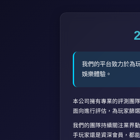
我們的平台致力於為
娛樂體驗。
本公司擁有專業的評測團
面向進行評估，為玩家篩
我們的團隊持續關注業界
手玩家還是資深會員，都