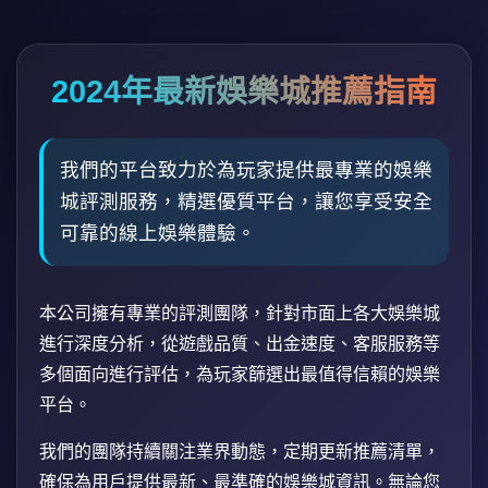
2024年最新娛樂城推薦指南
我們的平台致力於為玩家提供最專業的娛樂
城評測服務，精選優質平台，讓您享受安全
可靠的線上娛樂體驗。
本公司擁有專業的評測團隊，針對市面上各大娛樂城
進行深度分析，從遊戲品質、出金速度、客服服務等
多個面向進行評估，為玩家篩選出最值得信賴的娛樂
平台。
我們的團隊持續關注業界動態，定期更新推薦清單，
確保為用戶提供最新、最準確的娛樂城資訊。無論您