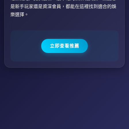
是新手玩家還是資深會員，都能在這裡找到適合的娛
樂選擇。
立即查看推薦