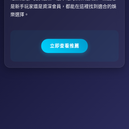
是新手玩家還是資深會員，都能在這裡找到適合的娛
樂選擇。
立即查看推薦