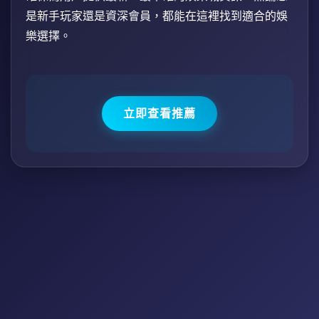
是新手玩家還是資深會員，都能在這裡找到適合的娛
樂選擇。
立即查看推薦