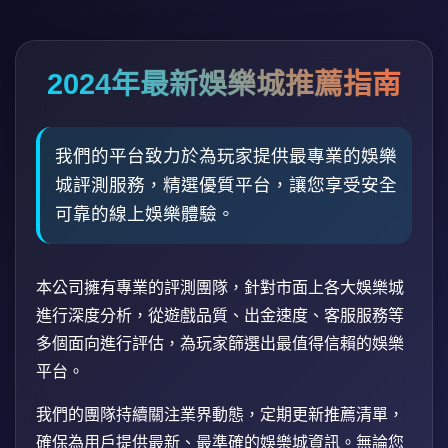
2024年最新娛樂城推薦指南
我們的平台致力於為玩家提供最專業的娛樂
城評測服務，精選優質平台，讓您享受安全
可靠的線上娛樂體驗。
本公司擁有專業的評測團隊，針對市面上各大娛樂城
進行深度分析，從遊戲品質、出金速度、客服服務等
多個面向進行評估，為玩家篩選出最值得信賴的娛樂
平台。
我們的團隊持續關注業界動態，定期更新推薦清單，
確保為用戶提供最新、最準確的娛樂城資訊。無論您